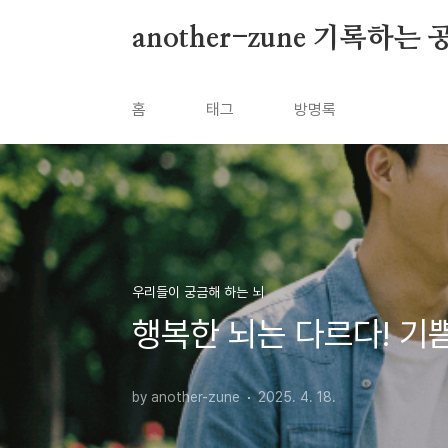
본문 바로가기
another-zune 기록하는 
홈
태그
방명록
우리들이 궁금해 하는 뇌
행복한 뇌는 다르다! 기
by another-zune
2025. 4. 18.