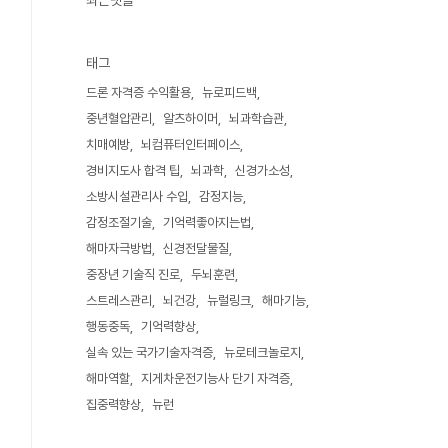
최근댓글
태그
드론 자격증 수익활용
뉴로피드백
중년혈압관리
알츠하이머
뇌과학습관
치매예방
뇌컴퓨터인터페이스
경비지도사 합격 팁
뇌과학
신경가소성
소방시설관리사 수입
감정지능
감정조절기술
기억력좋아지는법
해마자극방법
신경전달물질
중장년 기술직 진로
두뇌훈련
스트레스관리
뇌건강
뉴럴링크
해마기능
행동중독
기억력향상
실속 있는 국가기술자격증
뉴로테크놀로지
해마역할
지게차운전기능사 단기 자격증
집중력향상
뉴런