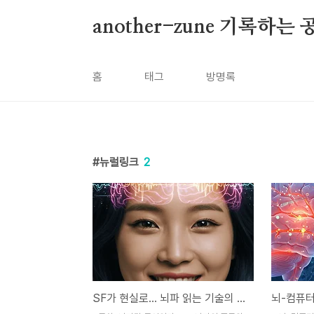
본문 바로가기
another-zune 기록하는 
홈
태그
방명록
뉴럴링크
2
SF가 현실로… 뇌파 읽는 기술의 진짜 쓰임새