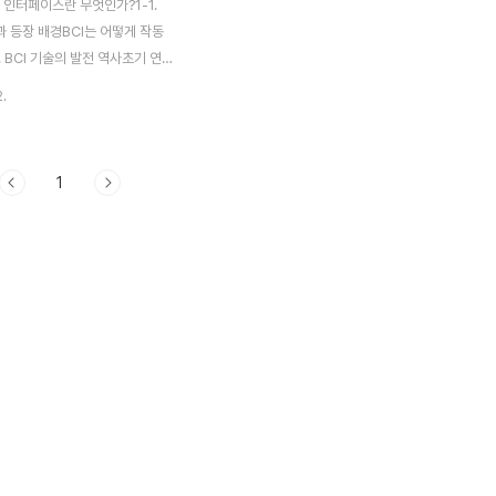
터 인터페이스란 무엇인가?1-1.
과 등장 배경BCI는 어떻게 작동
. BCI 기술의 발전 역사초기 연구
까지의 흐름2. BCI의 핵심 기
2.
리2-1. 비침습형 vs 침습형
 임플란트 방식의 차이2-2. 뇌파
해석 기술 신경 신호 디코딩 과
1
의 활용 사례와 응용 분야3-1. 의료
사례마비 환자와의 소통, 뇌 신
어3-2. 게임, 교육, 가상현실
BCI3-3. 국방 및 인간 능력 향
용4. BCI 기술의 한계와 윤리적
개인정보와 뇌 데이터 보안 문제4-
제 가능성과 자유의지 논란4-3.
접근성 문제5. BCI의 미래 전망
.