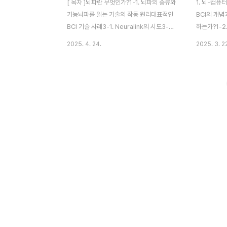
[ 목차 ]뇌파란 무엇인가?1-1. 뇌파의 종류와
1. 뇌-컴퓨
기능뇌파를 읽는 기술의 작동 원리대표적인
BCI의 개념
BCI 기술 사례3-1. Neuralink의 시도3-2.
하는가?1-2
의료 분야에서의 활용일상 속에서의 응용 가
부터 뉴럴링크
2025. 4. 24.
2025. 3. 2
능성뇌파 기술의 윤리적·사회적 쟁점생각이
술과 작동 원
데이터가 되는 세상 1. 뇌파란 무엇인가?우리
BCIEEG와
의 뇌는 신경세포 간의 전기적 활동을 통해
측정과 신호 
생각하고, 감정을 느끼며, 신체를 조정합니
정3. BCI
다. 이 전기 신호가 바로 '뇌파(EEG:
분야의 혁신 
Electroencephalogram)'입니다. 뇌파는
호로 기기 제
수면, 각성, 스트레스, 집중 등 뇌의 상태를 반
(VR)에서의 
영하며, 인간의 내면 상태를 실시간으로 파악
상 분야의 응
할 수 있는 유일한 생체 신호 중 하나로 여겨
문제4-1. 
집니다. 최근 과학 기술의 발전으로 이 미세
2. 인간 통
한 전기적 신호를 해석하고 외부 기기와 연동
기술 독점과 
하는 기술, 즉 BCI(Brain..
5-1. 상용화.