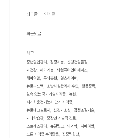
최근글
인기글
최근댓글
태그
중년혈압관리
감정지능
신경전달물질
뇌건강
해마기능
뇌컴퓨터인터페이스
해마역할
두뇌훈련
알츠하이머
뉴로피드백
소방시설관리사 수입
행동중독
실속 있는 국가기술자격증
뉴런
지게차운전기능사 단기 자격증
뉴로테크놀로지
신경가소성
감정조절기술
뇌과학습관
중장년 기술직 진로
스트레스관리
뉴럴링크
뇌과학
치매예방
드론 자격증 수익활용
집중력향상